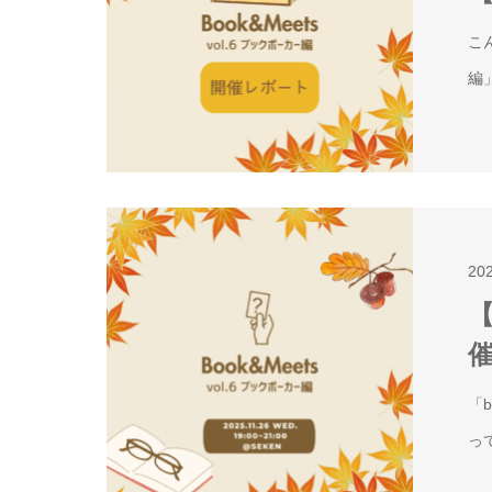
こ
編
202
【
「
っ