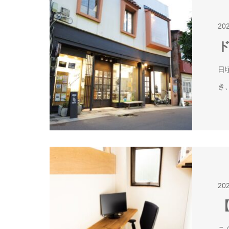
20
日
き
20
こ