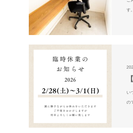
す
20
【
い
の