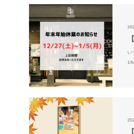
20
【
い
1
20
【