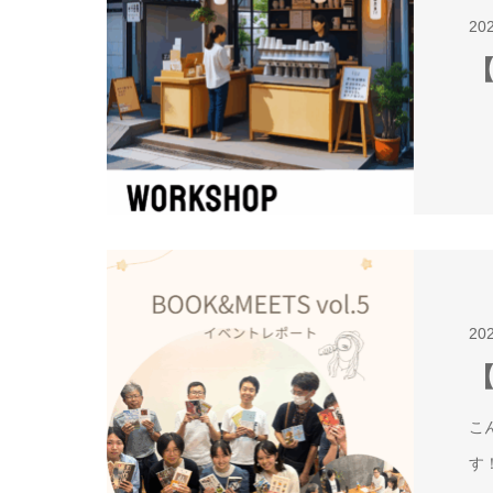
20
【
20
【
こ
す！