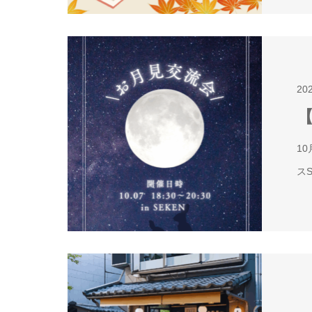
20
【
1
ス