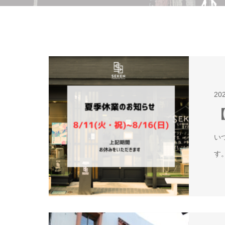
20
【
い
す。