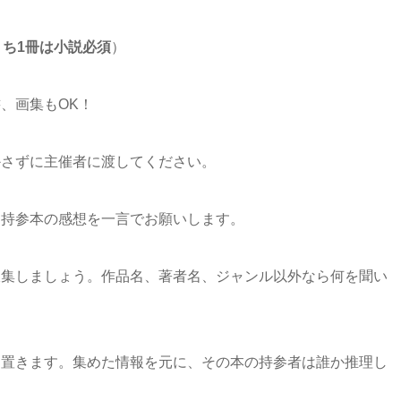
うち1冊は小説必須
）
。
、画集もOK！
かさずに主催者に渡してください。
、持参本の感想を一言で
お願いします。
収集しましょう。
作品名、著者名、ジャンル以外なら
何を聞い
に置きます。集めた情報を元に、
その本の持参者は誰か推理し